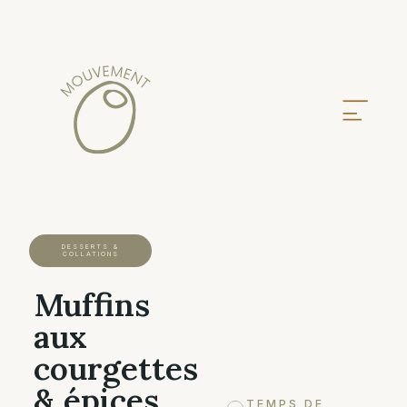
DESSERTS &
COLLATIONS
Muffins
aux
courgettes
& épices
TEMPS DE