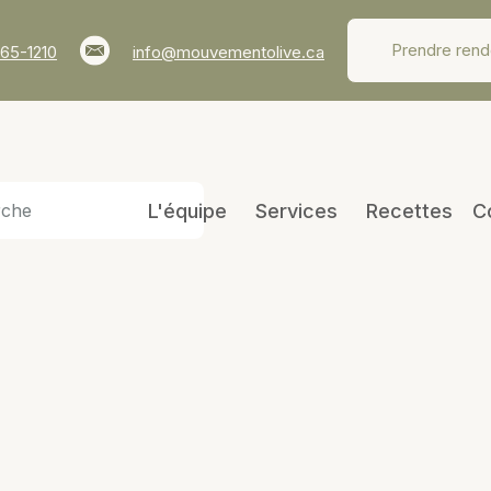
Prendre ren
65-1210
info@mouvementolive.ca
L'équipe
Services
Recettes
C
saines ha